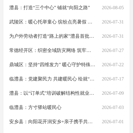
澧县：打造“三个中心” 铺就“向阳之路”
2026-08-05
武陵区：暖心托举童心 缤纷点亮暑假 ——武陵区“向阳花行动·伙伴计划”公益爱心托管班顺利开班
2026-07-31
为户外劳动者打造“路上的家”澧县首批8家“爱心驿站”投入运营
2026-07-31
常德经开区：织密全域防灾网络 筑牢地质灾害防线
2026-07-27
鼎城区：坚持“四维发力” 暖心守护特殊孩童成长
2026-07-22
​临澧县：党建聚民力 共建暖民心 绘就“和美湘村”幸福图景 ——太浮镇陈二铺社区高质量推进省级“和美湘村”创建
2026-07-17
澧县：以“订单式”培训破解结构性就业矛盾
2026-07-09
临澧县：方寸驿站暖民心
2026-07-03
安乡县：向阳花开润安乡+亲子携手共成长 ——400余组家庭欢乐开跑，共赴家庭教育运动之约
2026-07-01