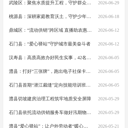
武陵区：聚焦水质提升工程，守护群众饮水安康
2026-06-29
桃源县：深耕家庭教育沃土，守护少年向阳花开
2026-06-18
鼎城区：“流动供销”跨区域 直播助农惠民生
2026-06-12
石门县：“爱心驿站”守护城市最美奋斗者
2026-06-12
汉寿县：高质高效办好民生实事，42名孕产妇享受分娩“零自付”红利
2026-06-05
澧县：打好“三张牌”，跑出电子社保卡签发“加速度”
2026-06-05
石门县首期“潜江裁缝”定向技能培训班开班
2026-06-05
澧县切坡建房治理工程筑牢地质安全屏障
2026-05-29
石门县依托流动供销服务车做好汛期物资保障
2026-05-29
澧县“爱心驿站”：让户外劳动者“暖心之家”落地生根
2026-05-21