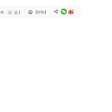
字体：
】
【打印】
小
大