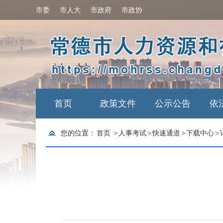
市委
市人大
市政府
市政协
首页
政策文件
公示公告
依
您的位置：
首页
>
人事考试
>
快速通道
>
下载中心
>